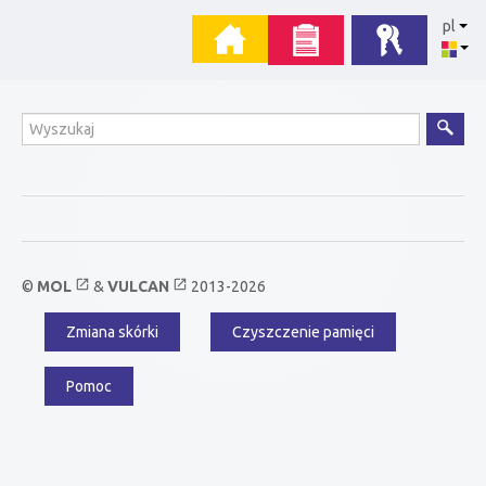
Przejdź
Menu
pl
do
zawartości
główne
Wyszukiwanie
open_in_new
open_in_new
©
MOL
&
VULCAN
2013-2026
Zmiana skórki
Czyszczenie pamięci
Menu
dodatkowe
Pomoc